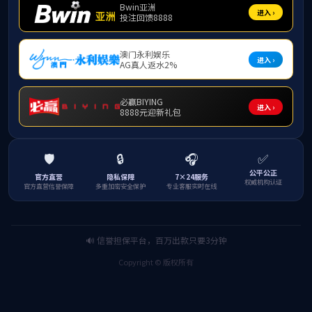
——公司开展端午主题系列
活动
2026-06-24
作者：
浏览
量：
粽叶飘香迎端午，非遗雅韵润初心。端午佳节来
临之际，公司组织开展了各具特色的端午主题活
动，将传统民俗文化与匠心精神、安全生产理念
深度融合，以文化聚力凝聚职工士气，以温情守
护筑牢发展根基。
指尖非遗邂逅端午 宋锦手作涵养匠心
6月18日，公司工会举办“端午承古韵宋锦润匠
心”非遗宋锦手工DIY主题活动，100名在岗职工