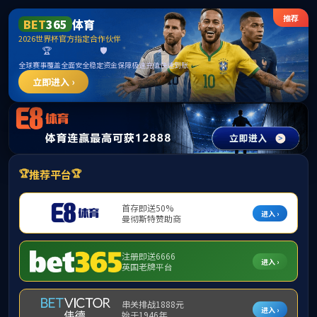
中国·yl23411(永利)集团
官网-Officialwebsite